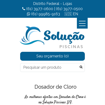
Distrito Federal - Lojas
(61) 3977-0600
|
(61) 3977-0500
(61) 99985-9163
🇺🇸 EN
Seu orçamento
(0)
Dosador de Cloro
As melhores ofertas em Dosador de Cloro é
na Solução Piscinas DF.