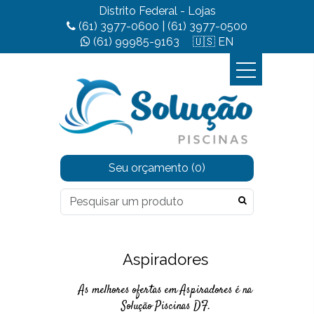
Distrito Federal - Lojas
(61) 3977-0600
|
(61) 3977-0500
(61) 99985-9163
🇺🇸 EN
Seu orçamento
(0)
Aspiradores
As melhores ofertas em Aspiradores é na
Solução Piscinas DF.