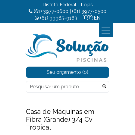
Distrito Federal - Lojas
(61) 3977-0600
|
(61) 3977-0500
(61) 99985-9163
🇺🇸 EN
Seu orçamento
(0)
Casa de Máquinas em
Fibra (Grande) 3/4 Cv
Tropical